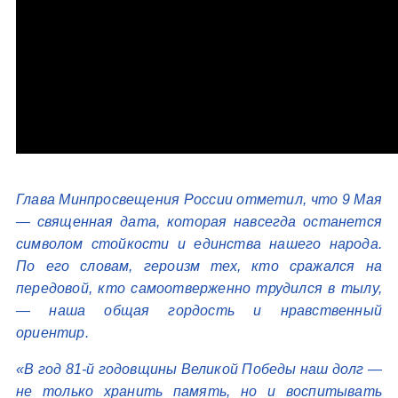
Глава Минпросвещения России отметил, что 9 Мая
— священная дата, которая навсегда останется
символом стойкости и единства нашего народа.
По его словам, героизм тех, кто сражался на
передовой, кто самоотверженно трудился в тылу,
— наша общая гордость и нравственный
ориентир.
«В год 81-й годовщины Великой Победы наш долг —
не только хранить память, но и воспитывать