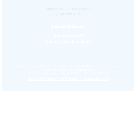
Информационная служба
университета
press@yspu.org
@m.zayceva78
@daria_yakubovskaya
Лицензия на право ведения образовательной деятельности в сфере
профессионального образования,
регистрационный номер №2284 от 22 июля 2016 г.
Политика обработки персональных данных