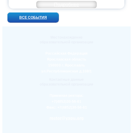
Подробнее
ВСЕ СОБЫТИЯ
Местонахождение
образовательной организации
Российская Федерация
Ярославская область
150000 г. Ярославль
ул.Республиканская д.108/1
Контактные данные
образовательной организации
Приемная ректора:
+7(4852)30-56-61
Факс:
+7(4852)30-56-61
rector@yspu.org