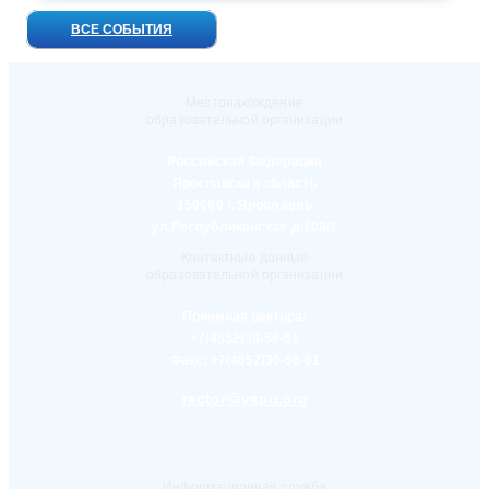
ВСЕ СОБЫТИЯ
Местонахождение
образовательной организации
Российская Федерация
Ярославская область
150000 г. Ярославль
ул.Республиканская д.108/1
Контактные данные
образовательной организации
Приемная ректора:
+7(4852)30-56-61
Факс:
+7(4852)30-56-61
rector@yspu.org
Информационная служба