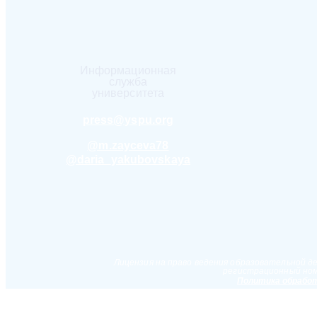
Информационная
служба
университета
press@yspu.org
@m.zayceva78
@daria_yakubovskaya
Лицензия на право ведения образовательной д
регистрационный ном
Политика обработ