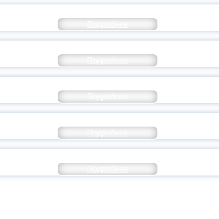
СТАВ МОЛОДЕЖНОГО ПРАВИТЕЛЬСТВА ЯР
Подробнее
ТАНЬ ЧАСТЬЮ ИСТОРИИ ДОБРОВОЛЬЧЕСТВ
Подробнее
ОССИЙСКИЙ СТУДЕНЧЕСКИЙ ВЫПУСКНОЙ — 
Подробнее
ОССИИ ПОДПИСАЛ УКАЗ ОБ ОСОБОМ СТАТУ
Подробнее
ИВЕРСИТЕТСКИЕ СМЕНЫ: ДО НОВЫХ ВСТРЕ
Подробнее