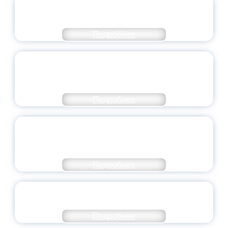
ОФИЦИАЛЬНЫЙ КОММЕНТАРИЙ
МИНПРОСВЕЩЕНИЯ РОССИИ
Подробнее
ПЕДАГОГИЧЕСКОЕ ОБРАЗОВАНИЕ — В
ЧИСЛЕ САМЫХ ВОСТРЕБОВАННЫХ
НАПРАВЛЕНИЙ
Подробнее
ОБЪЯВЛЕН НОВЫЙ СОСТАВ
МОЛОДЕЖНОГО ПРАВИТЕЛЬСТВА
ЯРОСЛАВСКОЙ ОБЛАСТИ
Подробнее
СТАНЬ ЧАСТЬЮ ИСТОРИИ
ДОБРОВОЛЬЧЕСТВА
Подробнее