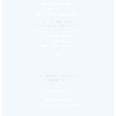
Ярославская область
150000 г. Ярославль
ул.Республиканская д.108/1
Контактные данные
образовательной организации
Приемная ректора:
+7(4852)30-56-61
Факс:
+7(4852)30-56-61
rector@yspu.org
Информационная служба
университета
press@yspu.org
@m.zayceva78
@daria_yakubovskaya