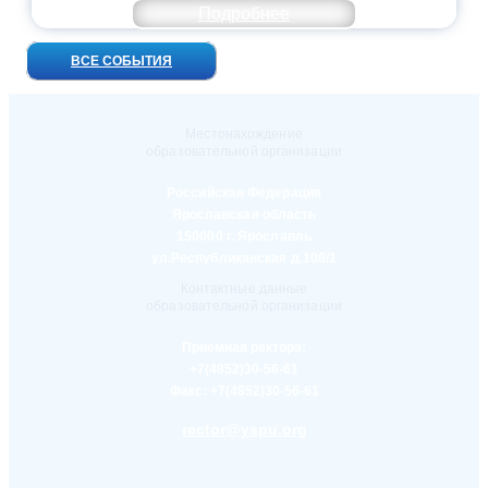
Подробнее
ВСЕ СОБЫТИЯ
Местонахождение
образовательной организации
Российская Федерация
Ярославская область
150000 г. Ярославль
ул.Республиканская д.108/1
Контактные данные
образовательной организации
Приемная ректора:
+7(4852)30-56-61
Факс:
+7(4852)30-56-61
rector@yspu.org