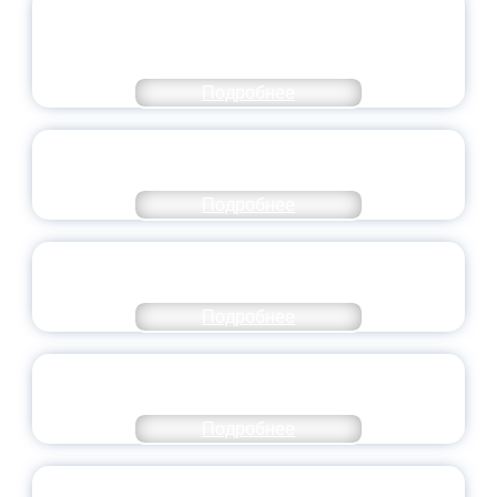
ОБЪЯВЛЕН НОВЫЙ СОСТАВ
МОЛОДЕЖНОГО ПРАВИТЕЛЬСТВА
ЯРОСЛАВСКОЙ ОБЛАСТИ
Подробнее
СТАНЬ ЧАСТЬЮ ИСТОРИИ
ДОБРОВОЛЬЧЕСТВА
Подробнее
ВСЕРОССИЙСКИЙ СТУДЕНЧЕСКИЙ
ВЫПУСКНОЙ — 2026
Подробнее
ПРЕЗИДЕНТ РОССИИ ПОДПИСАЛ УКАЗ ОБ
ОСОБОМ СТАТУСЕ ПЕДАГОГА
Подробнее
УНИВЕРСИТЕТСКИЕ СМЕНЫ: ДО НОВЫХ