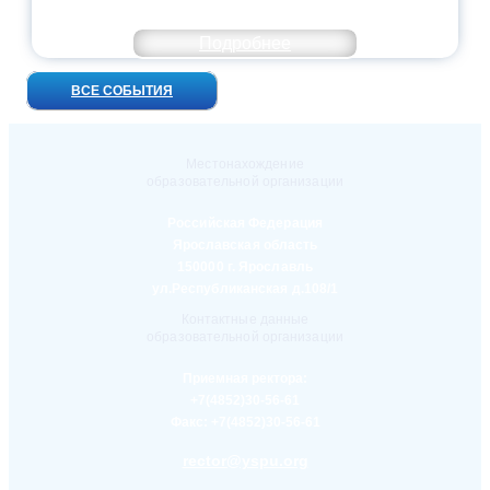
ВСТРЕЧ!
Подробнее
ВСЕ СОБЫТИЯ
Местонахождение
образовательной организации
Российская Федерация
Ярославская область
150000 г. Ярославль
ул.Республиканская д.108/1
Контактные данные
образовательной организации
Приемная ректора:
+7(4852)30-56-61
Факс:
+7(4852)30-56-61
rector@yspu.org