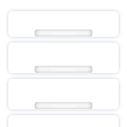
ОФИЦИАЛЬНЫЙ КОММЕНТАРИЙ
МИНПРОСВЕЩЕНИЯ РОССИИ
Подробнее
ПЕДАГОГИЧЕСКОЕ ОБРАЗОВАНИЕ — В
ЧИСЛЕ САМЫХ ВОСТРЕБОВАННЫХ
НАПРАВЛЕНИЙ
Подробнее
ОБЪЯВЛЕН НОВЫЙ СОСТАВ
МОЛОДЕЖНОГО ПРАВИТЕЛЬСТВА
ЯРОСЛАВСКОЙ ОБЛАСТИ
Подробнее
СТАНЬ ЧАСТЬЮ ИСТОРИИ
ДОБРОВОЛЬЧЕСТВА