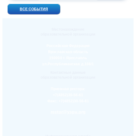
ВСЕ СОБЫТИЯ
Местонахождение
образовательной организации
Российская Федерация
Ярославская область
150000 г. Ярославль
ул.Республиканская д.108/1
Контактные данные
образовательной организации
Приемная ректора:
+7(4852)30-56-61
Факс:
+7(4852)30-56-61
rector@yspu.org