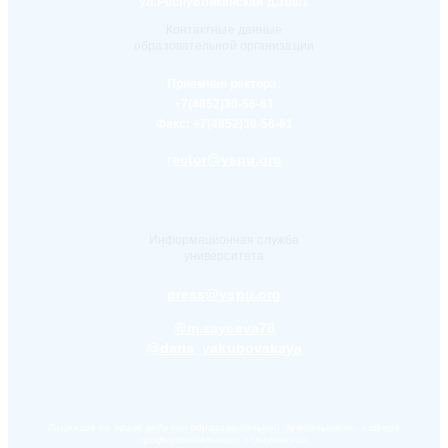
ул.Республиканская д.108/1
Контактные данные
образовательной организации
Приемная ректора:
+7(4852)30-56-61
Факс:
+7(4852)30-56-61
rector@yspu.org
Информационная служба
университета
press@yspu.org
@m.zayceva78
@daria_yakubovskaya
Лицензия на право ведения образовательной деятельности в сфере
профессионального образования,