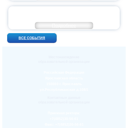
УНИВЕРСИТЕТСКИЕ СМЕНЫ: ДО НОВЫХ
ВСТРЕЧ!
Подробнее
ВСЕ СОБЫТИЯ
Местонахождение
образовательной организации
Российская Федерация
Ярославская область
150000 г. Ярославль
ул.Республиканская д.108/1
Контактные данные
образовательной организации
Приемная ректора:
+7(4852)30-56-61
Факс:
+7(4852)30-56-61