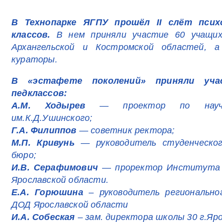
В Технопарке ЯГПУ прошёл II слёт психо
классов.
В нем приняли участие 60 учащихс
Архангельской и Костромской областей, а
кураторы.
В «эстафете поколений» приняли уча
педклассов:
А.М. Ходырев
— проектор по науч
им.К.Д.Ушинского;
Г.А. Филиппов
— советник ректора;
М.П. Кривунь
— руководитель студенческог
бюро;
И.В. Серафимович
— проректор Института р
Ярославской области.
Е.А. Горюшина
– руководитель регионально
ДОД Ярославской области
И.А. Собеская
– зам. директора школы 30 г.Яро