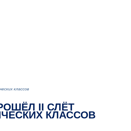
ческих классов
РОШЁЛ II СЛЁТ
ИЧЕСКИХ КЛАССОВ