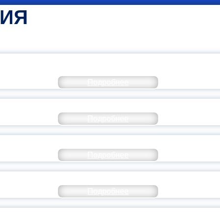
ТИЯ
КОММЕНТАРИЙ МИНПРОСВЕ
Подробнее
РАЗОВАНИЕ — В ЧИСЛЕ САМЫХ ВОСТРЕБО
Подробнее
СТАВ МОЛОДЕЖНОГО ПРАВИТЕЛЬСТВА ЯР
Подробнее
ТАНЬ ЧАСТЬЮ ИСТОРИИ ДОБРОВОЛЬЧЕСТВ
Подробнее
ОССИЙСКИЙ СТУДЕНЧЕСКИЙ ВЫПУСКНОЙ — 