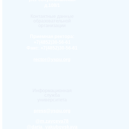
д.108/1
Контактные данные
образовательной
организации
Приемная ректора:
+7(4852)30-56-61
Факс:
+7(4852)30-56-61
rector@yspu.org
Информационная
служба
университета
press@yspu.org
@m.zayceva78
@daria_yakubovskaya