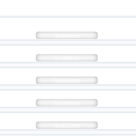
КОММЕНТАРИЙ МИНПРОСВЕ
Подробнее
РАЗОВАНИЕ — В ЧИСЛЕ САМЫХ ВОСТРЕБО
Подробнее
СТАВ МОЛОДЕЖНОГО ПРАВИТЕЛЬСТВА ЯР
Подробнее
ТАНЬ ЧАСТЬЮ ИСТОРИИ ДОБРОВОЛЬЧЕСТВ
Подробнее
ОССИЙСКИЙ СТУДЕНЧЕСКИЙ ВЫПУСКНОЙ — 
Подробнее