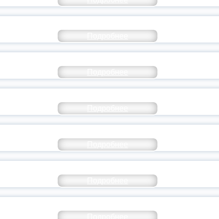
РАЗОВАНИЕ — В ЧИСЛЕ САМЫХ ВОСТРЕБО
Подробнее
СТАВ МОЛОДЕЖНОГО ПРАВИТЕЛЬСТВА ЯР
Подробнее
ТАНЬ ЧАСТЬЮ ИСТОРИИ ДОБРОВОЛЬЧЕСТВ
Подробнее
ОССИЙСКИЙ СТУДЕНЧЕСКИЙ ВЫПУСКНОЙ — 
Подробнее
ОССИИ ПОДПИСАЛ УКАЗ ОБ ОСОБОМ СТАТУ
Подробнее
ИВЕРСИТЕТСКИЕ СМЕНЫ: ДО НОВЫХ ВСТРЕ
Подробнее