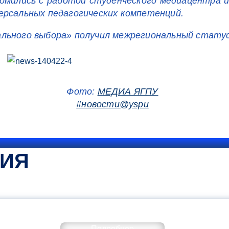
омились с работой студенческого медиацентра 
ерсальных педагогических компетенций.
ального выбора» получил межрегиональный статус
Фото:
МЕДИА ЯГПУ
#новости@yspu
ТИЯ
КОММЕНТАРИЙ МИНПРОСВЕ
Подробнее