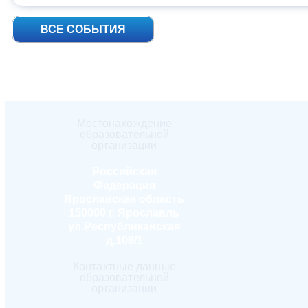
ВСЕ СОБЫТИЯ
Местонахождение
образовательной
организации
Российская
Федерация
Ярославская область
150000 г. Ярославль
ул.Республиканская
д.108/1
Контактные данные
образовательной
организации