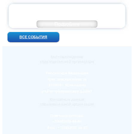
УНИВЕРСИТЕТСКИЕ СМЕНЫ: ДО НОВЫХ
ВСТРЕЧ!
Подробнее
ВСЕ СОБЫТИЯ
Местонахождение
образовательной организации
Российская Федерация
Ярославская область
150000 г. Ярославль
ул.Республиканская д.108/1
Контактные данные
образовательной организации
Приемная ректора:
+7(4852)30-56-61
Факс:
+7(4852)30-56-61