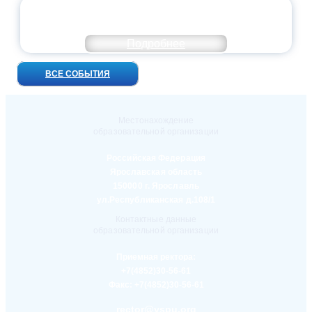
УНИВЕРСИТЕТСКИЕ СМЕНЫ: ДО НОВЫХ
ВСТРЕЧ!
Подробнее
ВСЕ СОБЫТИЯ
Местонахождение
образовательной организации
Российская Федерация
Ярославская область
150000 г. Ярославль
ул.Республиканская д.108/1
Контактные данные
образовательной организации
Приемная ректора:
+7(4852)30-56-61
Факс:
+7(4852)30-56-61
rector@yspu.org