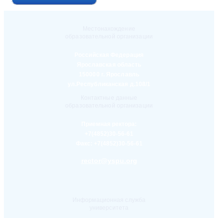
Местонахождение
образовательной организации
Российская Федерация
Ярославская область
150000 г. Ярославль
ул.Республиканская д.108/1
Контактные данные
образовательной организации
Приемная ректора:
+7(4852)30-56-61
Факс:
+7(4852)30-56-61
rector@yspu.org
Информационная служба
университета