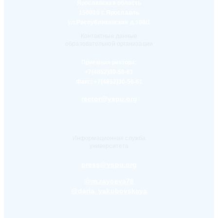
Ярославская область
150000 г. Ярославль
ул.Республиканская д.108/1
Контактные данные
образовательной организации
Приемная ректора:
+7(4852)30-56-61
Факс:
+7(4852)30-56-61
rector@yspu.org
Информационная служба
университета
press@yspu.org
@m.zayceva78
@daria_yakubovskaya