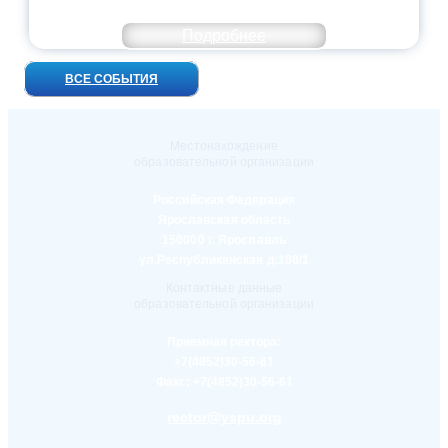
ВСТРЕЧ!
Подробнее
ВСЕ СОБЫТИЯ
Местонахождение
образовательной организации
Российская Федерация
Ярославская область
150000 г. Ярославль
ул.Республиканская д.108/1
Контактные данные
образовательной организации
Приемная ректора:
+7(4852)30-56-61
Факс:
+7(4852)30-56-61
rector@yspu.org