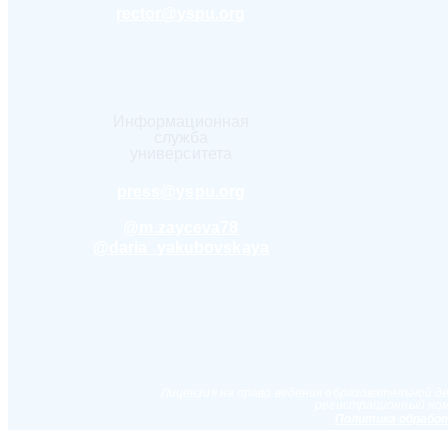
rector@yspu.org
Информационная
служба
университета
press@yspu.org
@m.zayceva78
@daria_yakubovskaya
Лицензия на право ведения образовательной д
регистрационный ном
Политика обработ