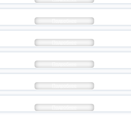
СТАВ МОЛОДЕЖНОГО ПРАВИТЕЛЬСТВА ЯР
Подробнее
ТАНЬ ЧАСТЬЮ ИСТОРИИ ДОБРОВОЛЬЧЕСТВ
Подробнее
ОССИЙСКИЙ СТУДЕНЧЕСКИЙ ВЫПУСКНОЙ — 
Подробнее
ОССИИ ПОДПИСАЛ УКАЗ ОБ ОСОБОМ СТАТУ
Подробнее
ИВЕРСИТЕТСКИЕ СМЕНЫ: ДО НОВЫХ ВСТРЕ
Подробнее