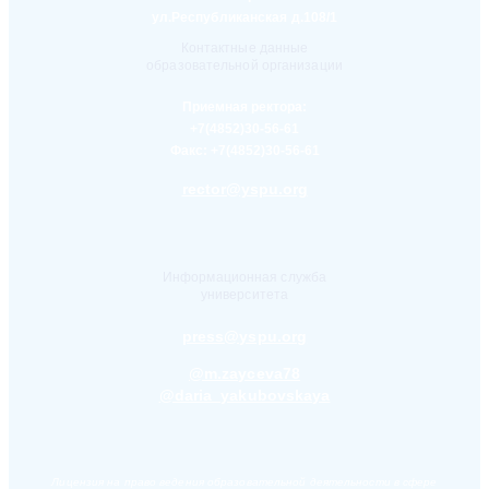
ул.Республиканская д.108/1
Контактные данные
образовательной организации
Приемная ректора:
+7(4852)30-56-61
Факс:
+7(4852)30-56-61
rector@yspu.org
Информационная служба
университета
press@yspu.org
@m.zayceva78
@daria_yakubovskaya
Лицензия на право ведения образовательной деятельности в сфере