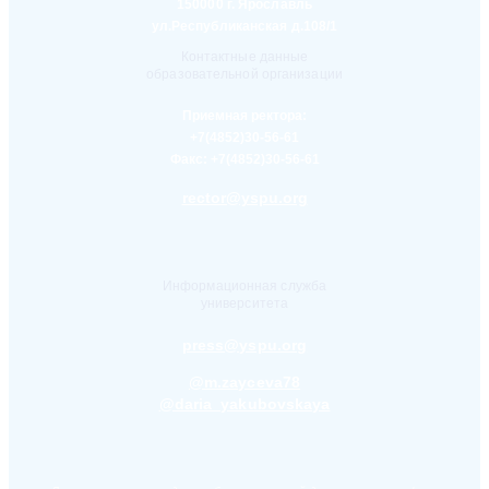
150000 г. Ярославль
ул.Республиканская д.108/1
Контактные данные
образовательной организации
Приемная ректора:
+7(4852)30-56-61
Факс:
+7(4852)30-56-61
rector@yspu.org
Информационная служба
университета
press@yspu.org
@m.zayceva78
@daria_yakubovskaya