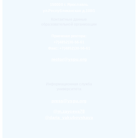
150000 г. Ярославль
ул.Республиканская д.108/1
Контактные данные
образовательной организации
Приемная ректора:
+7(4852)30-56-61
Факс:
+7(4852)30-56-61
rector@yspu.org
Информационная служба
университета
press@yspu.org
@m.zayceva78
@daria_yakubovskaya