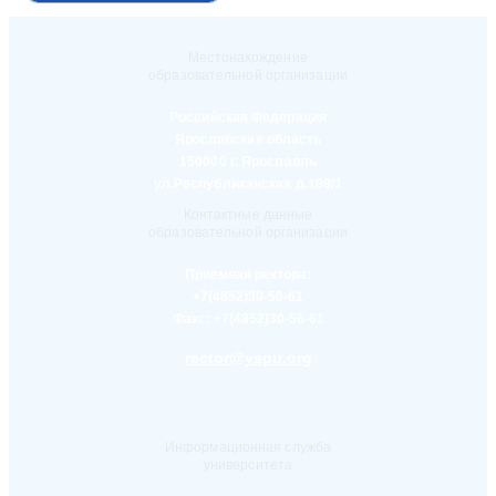
Местонахождение
образовательной организации
Российская Федерация
Ярославская область
150000 г. Ярославль
ул.Республиканская д.108/1
Контактные данные
образовательной организации
Приемная ректора:
+7(4852)30-56-61
Факс:
+7(4852)30-56-61
rector@yspu.org
Информационная служба
университета