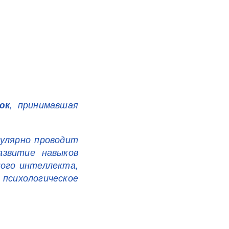
юк
, принимавшая
гулярно проводит
азвитие навыков
ного интеллекта,
 психологическое