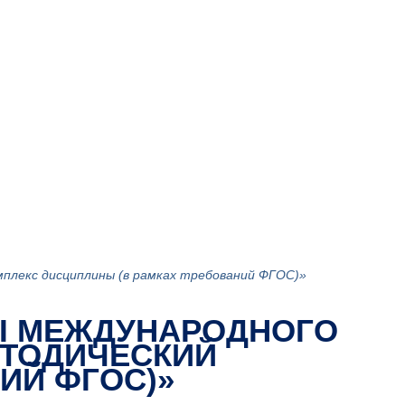
плекс дисциплины (в рамках требований ФГОС)»
II МЕЖДУНАРОДНОГО
ЕТОДИЧЕСКИЙ
ИЙ ФГОС)»