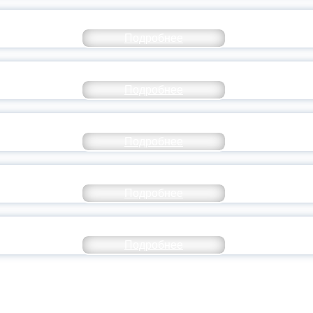
СТАВ МОЛОДЕЖНОГО ПРАВИТЕЛЬСТВА ЯР
Подробнее
ТАНЬ ЧАСТЬЮ ИСТОРИИ ДОБРОВОЛЬЧЕСТВ
Подробнее
ОССИЙСКИЙ СТУДЕНЧЕСКИЙ ВЫПУСКНОЙ — 
Подробнее
ОССИИ ПОДПИСАЛ УКАЗ ОБ ОСОБОМ СТАТУ
Подробнее
ИВЕРСИТЕТСКИЕ СМЕНЫ: ДО НОВЫХ ВСТРЕ
Подробнее