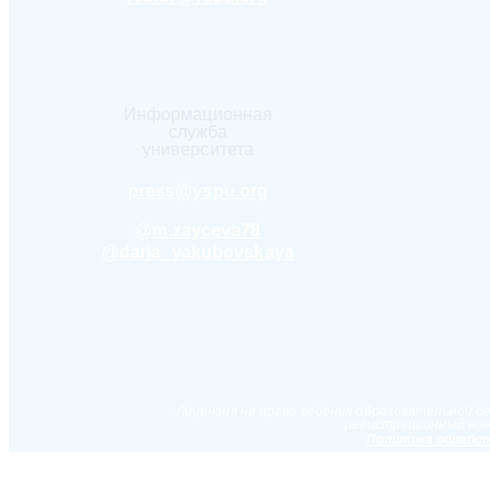
Информационная
служба
университета
press@yspu.org
@m.zayceva78
@daria_yakubovskaya
Лицензия на право ведения образовательной д
регистрационный ном
Политика обработ