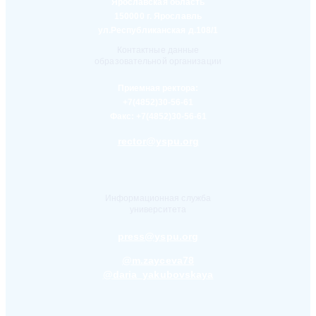
Ярославская область
150000 г. Ярославль
ул.Республиканская д.108/1
Контактные данные
образовательной организации
Приемная ректора:
+7(4852)30-56-61
Факс:
+7(4852)30-56-61
rector@yspu.org
Информационная служба
университета
press@yspu.org
@m.zayceva78
@daria_yakubovskaya