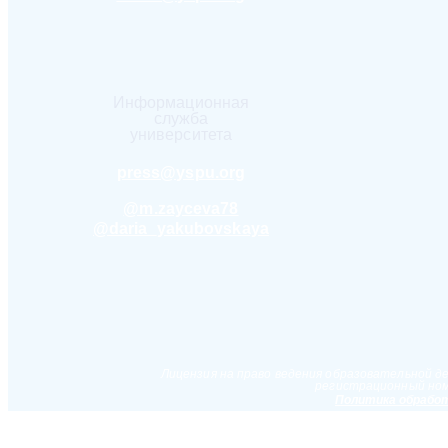
Информационная
служба
университета
press@yspu.org
@m.zayceva78
@daria_yakubovskaya
Лицензия на право ведения образовательной д
регистрационный ном
Политика обработ