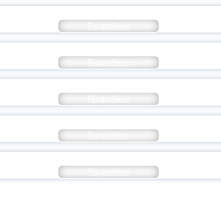
СТАВ МОЛОДЕЖНОГО ПРАВИТЕЛЬСТВА ЯР
Подробнее
ТАНЬ ЧАСТЬЮ ИСТОРИИ ДОБРОВОЛЬЧЕСТВ
Подробнее
ОССИЙСКИЙ СТУДЕНЧЕСКИЙ ВЫПУСКНОЙ — 
Подробнее
ОССИИ ПОДПИСАЛ УКАЗ ОБ ОСОБОМ СТАТУ
Подробнее
ИВЕРСИТЕТСКИЕ СМЕНЫ: ДО НОВЫХ ВСТРЕ
Подробнее