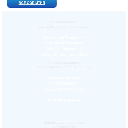
ВСЕ СОБЫТИЯ
Местонахождение
образовательной организации
Российская Федерация
Ярославская область
150000 г. Ярославль
ул.Республиканская д.108/1
Контактные данные
образовательной организации
Приемная ректора:
+7(4852)30-56-61
Факс:
+7(4852)30-56-61
rector@yspu.org
Информационная служба
университета