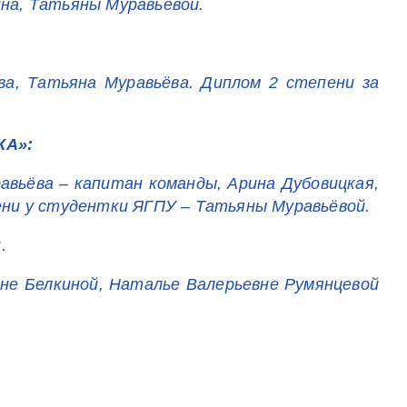
ина, Татьяны Муравьёвой.
ва, Татьяна Муравьёва. Диплом 2 степени за
КА»:
авьёва – капитан команды, Арина Дубовицкая,
пени у студентки ЯГПУ – Татьяны Муравьёвой.
.
вне Белкиной, Наталье Валерьевне Румянцевой