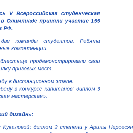
сь V Всероссийская студенческая
в Олимпиаде приняли участие 155
в РФ.
и две команды студентов. Ребята
ьные компетенции.
блестяще продемонстрировали свои
илку призовых мест.
еду в дистанционном этапе.
беду в конкурсе капитанов; диплом 3
ская мастерская».
ий дизайн»:
 Кукаловой; диплом 2 степени у Арины Нерсесян