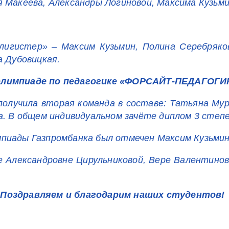
я Макеева, Александры Логиновой, Максима Кузьм
лигистер» – Максим Кузьмин, Полина Серебряко
а Дубовицкая.
 олимпиаде по педагогике «ФОРСАЙТ-ПЕДАГОГИ
олучила вторая команда в составе: Татьяна Мур
ва. В общем индивидуальном зачёте диплом 3 сте
мпиады Газпромбанка был отмечен Максим Кузьмин
е Александровне Цирульниковой, Вере Валентино
Поздравляем и благодарим наших студентов!