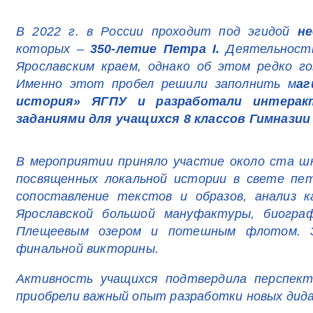
В 2022 г. в России проходит под эгидой
не
которых –
350-летие Петра I.
Деятельность
Ярославским краем, однако об этом редко г
Именно этот пробел решили заполнить м
аг
история» ЯГПУ и разработали интера
заданиями для учащихся 8 классов Гимназии
В мероприятии приняло участие около ста ш
посвященных локальной истории в свете пет
сопоставление текстов и образов, анализ 
Ярославской большой мануфактуры, биогра
Плещеевым озером и потешным флотом. За
финальной викторины.
Активность учащихся подтвердила перспек
приобрели важный опыт разработки новых дида