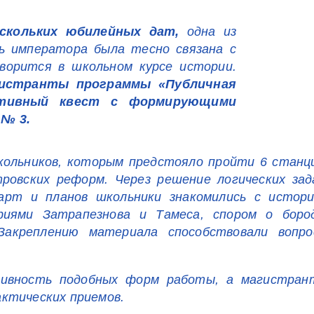
скольких юбилейных дат,
одна из
 императора была тесно связана с
оворится в школьном курсе истории.
истранты программы «Публичная
ктивный квест с формирующими
 № 3.
кольников, которым предстояло пройти 6 станц
ровских реформ. Через решение логических зад
карт и планов школьники знакомились с истор
фиями Затрапезнова и Тамеса, спором о бород
креплению материала способствовали вопро
тивность подобных форм работы, а магистран
ктических приемов.