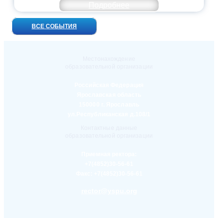
Подробнее
ВСЕ СОБЫТИЯ
Местонахождение
образовательной организации
Российская Федерация
Ярославская область
150000 г. Ярославль
ул.Республиканская д.108/1
Контактные данные
образовательной организации
Приемная ректора:
+7(4852)30-56-61
Факс:
+7(4852)30-56-61
rector@yspu.org