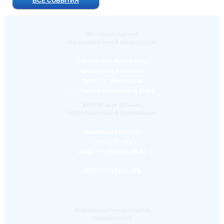
ВСЕ СОБЫТИЯ
Местонахождение
образовательной организации
Российская Федерация
Ярославская область
150000 г. Ярославль
ул.Республиканская д.108/1
Контактные данные
образовательной организации
Приемная ректора:
+7(4852)30-56-61
Факс:
+7(4852)30-56-61
rector@yspu.org
Информационная служба
университета