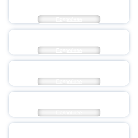
МОЛОДЕЖНОГО ПРАВИТЕЛЬСТВА
ЯРОСЛАВСКОЙ ОБЛАСТИ
Подробнее
СТАНЬ ЧАСТЬЮ ИСТОРИИ
ДОБРОВОЛЬЧЕСТВА
Подробнее
ВСЕРОССИЙСКИЙ СТУДЕНЧЕСКИЙ
ВЫПУСКНОЙ — 2026
Подробнее
ПРЕЗИДЕНТ РОССИИ ПОДПИСАЛ УКАЗ ОБ
ОСОБОМ СТАТУСЕ ПЕДАГОГА
Подробнее
УНИВЕРСИТЕТСКИЕ СМЕНЫ: ДО НОВЫХ
ВСТРЕЧ!