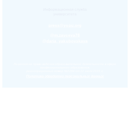
Информационная служба
университета
press@yspu.org
@m.zayceva78
@daria_yakubovskaya
Лицензия на право ведения образовательной деятельности в сфере
профессионального образования,
регистрационный номер №2284 от 22 июля 2016 г.
Политика обработки персональных данных