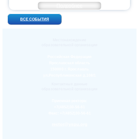
Подробнее
ВСЕ СОБЫТИЯ
Местонахождение
образовательной организации
Российская Федерация
Ярославская область
150000 г. Ярославль
ул.Республиканская д.108/1
Контактные данные
образовательной организации
Приемная ректора:
+7(4852)30-56-61
Факс:
+7(4852)30-56-61
rector@yspu.org