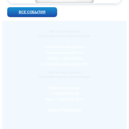
ВСЕ СОБЫТИЯ
Местонахождение
образовательной организации
Российская Федерация
Ярославская область
150000 г. Ярославль
ул.Республиканская д.108/1
Контактные данные
образовательной организации
Приемная ректора:
+7(4852)30-56-61
Факс:
+7(4852)30-56-61
rector@yspu.org