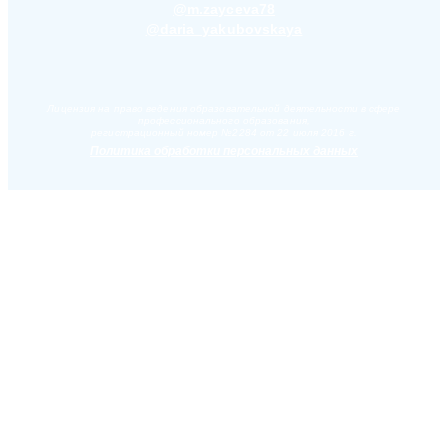
@m.zayceva78
@daria_yakubovskaya
Лицензия на право ведения образовательной деятельности в сфере
профессионального образования,
регистрационный номер №2284 от 22 июля 2016 г.
Политика обработки персональных данных