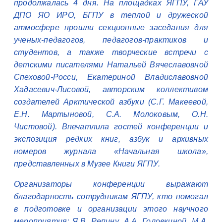
продолжалась 4 дня. На площадках ЯГПУ, ГАУ
ДПО ЯО ИРО, БГПУ в теплой и дружеской
атмосфере прошли секционные заседания для
ученых-педагогов, педагогов-практиков и
студентов, а также творческие встречи с
детскими писателями Натальей Вячеславовной
Спеховой-Росси, Екатериной Владиславовной
Хадасевич-Лисовой, авторским коллективом
создателей Арктической азбуки (С.Г. Макеевой,
Е.Н. Мартыновой, С.А. Молоковым, О.Н.
Чистовой). Впечатлила гостей конференции и
экспозиция редких книг, азбук и архивных
номеров журнала «Начальная школа»,
представленных в Музее Книги ЯГПУ.
Организаторы конференции выражают
благодарность сотрудникам ЯГПУ, кто помогал
в подготовке и организации этого научного
мероприятия: Я.В. Репину, А.А. Головкиной, М.А.