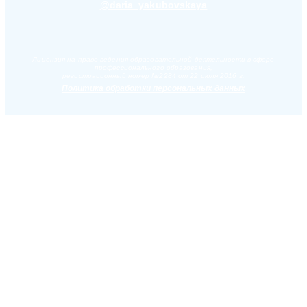
@daria_yakubovskaya
Лицензия на право ведения образовательной деятельности в сфере
профессионального образования,
регистрационный номер №2284 от 22 июля 2016 г.
Политика обработки персональных данных