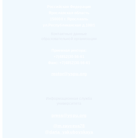
Российская Федерация
Ярославская область
150000 г. Ярославль
ул.Республиканская д.108/1
Контактные данные
образовательной организации
Приемная ректора:
+7(4852)30-56-61
Факс:
+7(4852)30-56-61
rector@yspu.org
Информационная служба
университета
press@yspu.org
@m.zayceva78
@daria_yakubovskaya