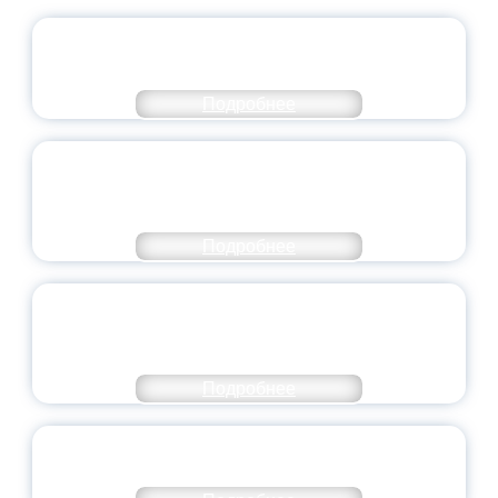
ОФИЦИАЛЬНЫЙ КОММЕНТАРИЙ
МИНПРОСВЕЩЕНИЯ РОССИИ
Подробнее
ПЕДАГОГИЧЕСКОЕ ОБРАЗОВАНИЕ — В
ЧИСЛЕ САМЫХ ВОСТРЕБОВАННЫХ
НАПРАВЛЕНИЙ
Подробнее
ОБЪЯВЛЕН НОВЫЙ СОСТАВ
МОЛОДЕЖНОГО ПРАВИТЕЛЬСТВА
ЯРОСЛАВСКОЙ ОБЛАСТИ
Подробнее
СТАНЬ ЧАСТЬЮ ИСТОРИИ
ДОБРОВОЛЬЧЕСТВА