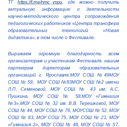
ТГ
https://t.me/nmc_yspu
, где можно получить
актуальную информацию о деятельности
научно-методического центра сопровождения
педагогических работников «Центра трансфера
образовательных технологий «Новая
дидактика», в том числе о Фестивале.
Выражаем огромную благодарность всем
организаторам и участникам Фестиваля, нашим
партнерам директорам образовательных
организаций г. Ярославля:МОУ СОШ №49МОУ
СОШ № 59, МОУ СОШ №83МОУ СОШ №2 имени
Л.П. Семеновой, МОУ СОШ № 43 им. А.С.
Пушкина, МОУ СОШ № 58,МОУ «Гимназия
№3»,МОУ СОШ № 32 им. В.В. Терешковой, МОУ
СОШ № 44, МОУ СОШ № 76, МОУСОШ № 52, МОУ
СОШ № 83, МОУ СОШ 75, МОУ СОШ № 21, МОУ
«Гимназия 2», МОУ СОШ № 48, МОУ СОШ № 57,