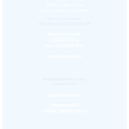
150000 г. Ярославль
ул.Республиканская д.108/1
Контактные данные
образовательной организации
Приемная ректора:
+7(4852)30-56-61
Факс:
+7(4852)30-56-61
rector@yspu.org
Информационная служба
университета
press@yspu.org
@m.zayceva78
@daria_yakubovskaya