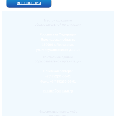
ВСЕ СОБЫТИЯ
Местонахождение
образовательной организации
Российская Федерация
Ярославская область
150000 г. Ярославль
ул.Республиканская д.108/1
Контактные данные
образовательной организации
Приемная ректора:
+7(4852)30-56-61
Факс:
+7(4852)30-56-61
rector@yspu.org
Информационная служба
университета