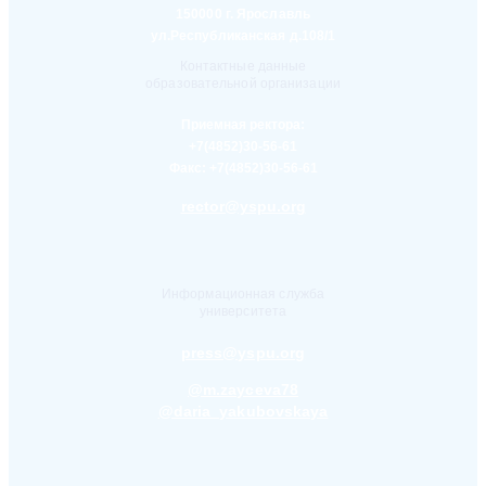
150000 г. Ярославль
ул.Республиканская д.108/1
Контактные данные
образовательной организации
Приемная ректора:
+7(4852)30-56-61
Факс:
+7(4852)30-56-61
rector@yspu.org
Информационная служба
университета
press@yspu.org
@m.zayceva78
@daria_yakubovskaya