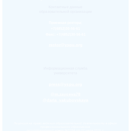
Контактные данные
образовательной организации
Приемная ректора:
+7(4852)30-56-61
Факс:
+7(4852)30-56-61
rector@yspu.org
Информационная служба
университета
press@yspu.org
@m.zayceva78
@daria_yakubovskaya
Лицензия на право ведения образовательной деятельности в сфере
профессионального образования,
регистрационный номер №2284 от 22 июля 2016 г.