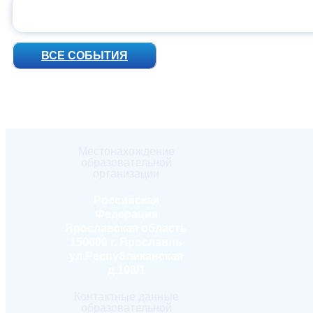
УН
ВСЕ СОБЫТИЯ
Местонахождение
образовательной
организации
Российская
Федерация
Ярославская область
150000 г. Ярославль
ул.Республиканская
д.108/1
Контактные данные
образовательной