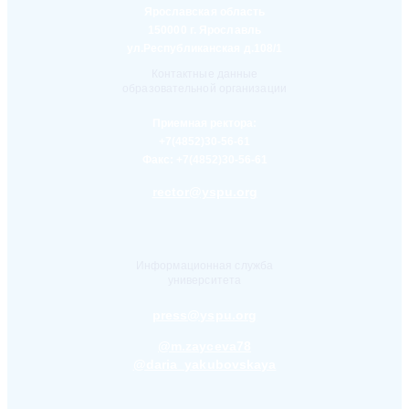
Ярославская область
150000 г. Ярославль
ул.Республиканская д.108/1
Контактные данные
образовательной организации
Приемная ректора:
+7(4852)30-56-61
Факс:
+7(4852)30-56-61
rector@yspu.org
Информационная служба
университета
press@yspu.org
@m.zayceva78
@daria_yakubovskaya