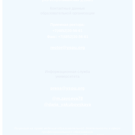
ул.Республиканская д.108/1
Контактные данные
образовательной организации
Приемная ректора:
+7(4852)30-56-61
Факс:
+7(4852)30-56-61
rector@yspu.org
Информационная служба
университета
press@yspu.org
@m.zayceva78
@daria_yakubovskaya
Лицензия на право ведения образовательной деятельности в сфере
профессионального образования,