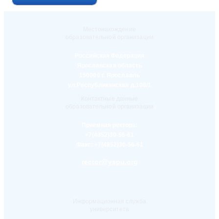
Местонахождение
образовательной организации
Российская Федерация
Ярославская область
150000 г. Ярославль
ул.Республиканская д.108/1
Контактные данные
образовательной организации
Приемная ректора:
+7(4852)30-56-61
Факс:
+7(4852)30-56-61
rector@yspu.org
Информационная служба
университета