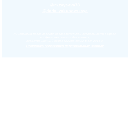
@m.zayceva78
@daria_yakubovskaya
Лицензия на право ведения образовательной деятельности в сфере
профессионального образования,
регистрационный номер №2284 от 22 июля 2016 г.
Политика обработки персональных данных