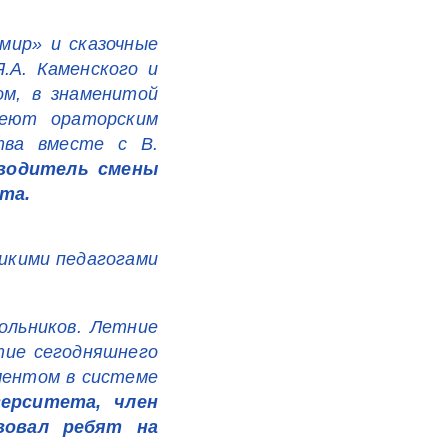
мир» и сказочные
.А. Каменского и
ом, в знаменитой
деют ораторским
тва вместе с В.
водитель смены
та.
ликими педагогами
ольников. Летние
тие сегодняшнего
ментом в системе
ерситета, член
вовал ребят на