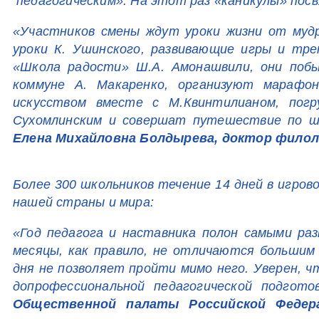
педагогическим». На этот раз «каникулы» пос
«Участников смены ждут уроки жизни от мудр
уроки К. Ушинского, развивающие игры и тр
«Школа радости» Ш.А. Амонашвили, они побы
коммуне А. Макаренко, организуют марафо
искусством вместе с М.Квинтилианом, пог
Сухомлинским и совершат путешествие по ш
Елена Михайловна Болдырева, доктор филол
Более 300 школьников течение 14 дней в игро
нашей страны и мира:
«Год педагога и наставника полон самыми ра
месяцы, как правило, не отличаются больши
дня не позволяет пройти мимо него. Уверен,
допрофессиональной педагогической подго
Общественной палаты Российской Федер