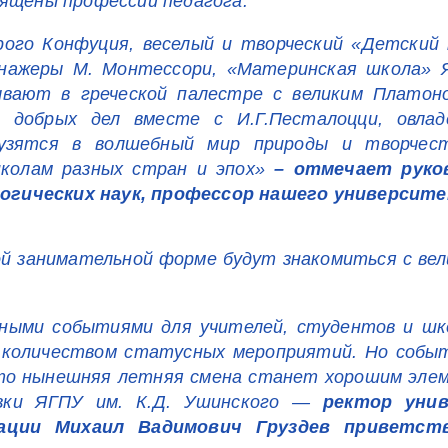
вящены профессии педагога.
ого Конфуция, веселый и творческий «Детский 
енажеры М. Монтессори, «Материнская школа» Я
вают в греческой палестре с великим Платон
н добрых дел вместе с И.Г.Песталоцци, овла
рузятся в волшебный мир природы и творчес
колам разных стран и эпох»
– отмечает руко
огических наук, профессор нашего университе
вой занимательной форме будут знакомиться с ве
зными событиями для учителей, студентов и шк
м количеством статусных мероприятий. Но собы
 что нынешняя летняя смена станет хорошим эле
товки ЯГПУ им. К.Д. Ушинского —
ректор унив
ации Михаил Вадимович Груздев приветст