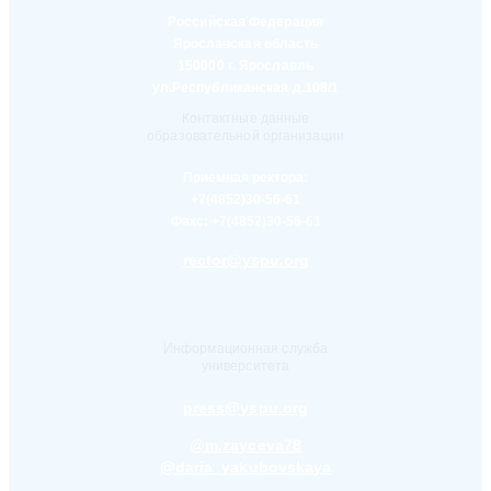
Российская Федерация
Ярославская область
150000 г. Ярославль
ул.Республиканская д.108/1
Контактные данные
образовательной организации
Приемная ректора:
+7(4852)30-56-61
Факс:
+7(4852)30-56-61
rector@yspu.org
Информационная служба
университета
press@yspu.org
@m.zayceva78
@daria_yakubovskaya