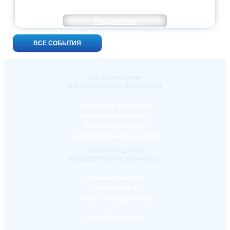
ВСТРЕЧ!
Подробнее
ВСЕ СОБЫТИЯ
Местонахождение
образовательной организации
Российская Федерация
Ярославская область
150000 г. Ярославль
ул.Республиканская д.108/1
Контактные данные
образовательной организации
Приемная ректора:
+7(4852)30-56-61
Факс:
+7(4852)30-56-61
rector@yspu.org