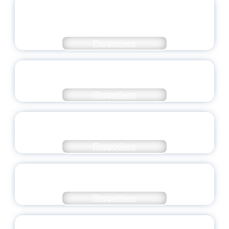
ОБЪЯВЛЕН НОВЫЙ СОСТАВ
МОЛОДЕЖНОГО ПРАВИТЕЛЬСТВА
ЯРОСЛАВСКОЙ ОБЛАСТИ
Подробнее
СТАНЬ ЧАСТЬЮ ИСТОРИИ
ДОБРОВОЛЬЧЕСТВА
Подробнее
ВСЕРОССИЙСКИЙ СТУДЕНЧЕСКИЙ
ВЫПУСКНОЙ — 2026
Подробнее
ПРЕЗИДЕНТ РОССИИ ПОДПИСАЛ УКАЗ ОБ
ОСОБОМ СТАТУСЕ ПЕДАГОГА
Подробнее
УНИВЕРСИТЕТСКИЕ СМЕНЫ: ДО НОВЫХ