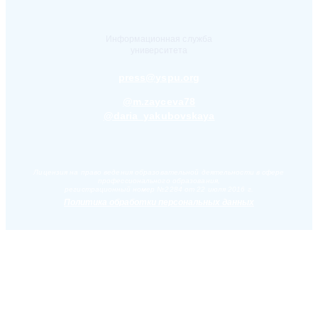
Информационная служба
университета
press@yspu.org
@m.zayceva78
@daria_yakubovskaya
Лицензия на право ведения образовательной деятельности в сфере
профессионального образования,
регистрационный номер №2284 от 22 июля 2016 г.
Политика обработки персональных данных