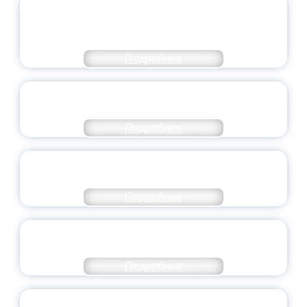
ОБЪЯВЛЕН НОВЫЙ СОСТАВ
МОЛОДЕЖНОГО ПРАВИТЕЛЬСТВА
ЯРОСЛАВСКОЙ ОБЛАСТИ
Подробнее
СТАНЬ ЧАСТЬЮ ИСТОРИИ
ДОБРОВОЛЬЧЕСТВА
Подробнее
ВСЕРОССИЙСКИЙ СТУДЕНЧЕСКИЙ
ВЫПУСКНОЙ — 2026
Подробнее
ПРЕЗИДЕНТ РОССИИ ПОДПИСАЛ УКАЗ ОБ
ОСОБОМ СТАТУСЕ ПЕДАГОГА
Подробнее
УНИВЕРСИТЕТСКИЕ СМЕНЫ: ДО НОВЫХ