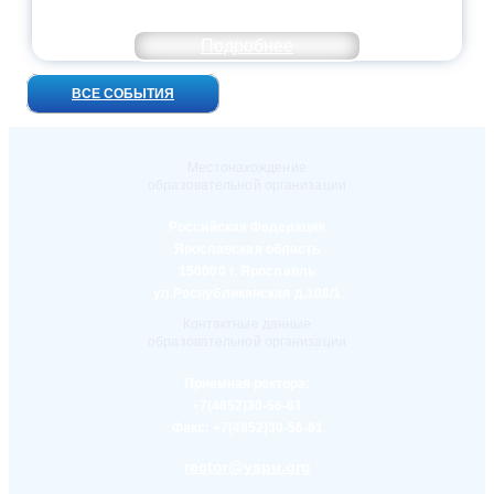
ВСТРЕЧ!
Подробнее
ВСЕ СОБЫТИЯ
Местонахождение
образовательной организации
Российская Федерация
Ярославская область
150000 г. Ярославль
ул.Республиканская д.108/1
Контактные данные
образовательной организации
Приемная ректора:
+7(4852)30-56-61
Факс:
+7(4852)30-56-61
rector@yspu.org