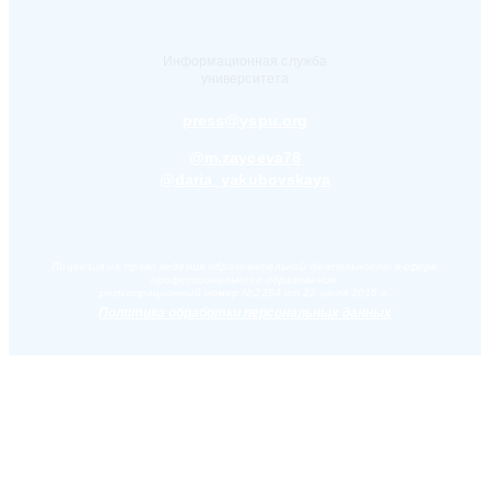
Информационная служба
университета
press@yspu.org
@m.zayceva78
@daria_yakubovskaya
Лицензия на право ведения образовательной деятельности в сфере
профессионального образования,
регистрационный номер №2284 от 22 июля 2016 г.
Политика обработки персональных данных